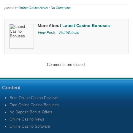
posted in
Online Casino News
•
No Comments
More About
Latest Casino Bonuses
View Posts
-
Visit Website
Comments are closed.
Content
Best Online Casino Reviews
Free Online Casino Bonuses
No Deposit Bonus Offers
Online Casino News
Online Casino Software